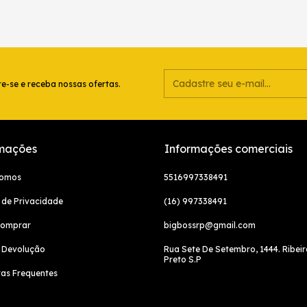
e-se e receba nossas ofertas.
mações
Informações comerciais
somos
5516997338491
a de Privacidade
(16) 997338491
omprar
bigbossrp@gmail.com
e Devolução
Rua Sete De Setembro, 1444. Ribei
Preto S.P
as Frequentes