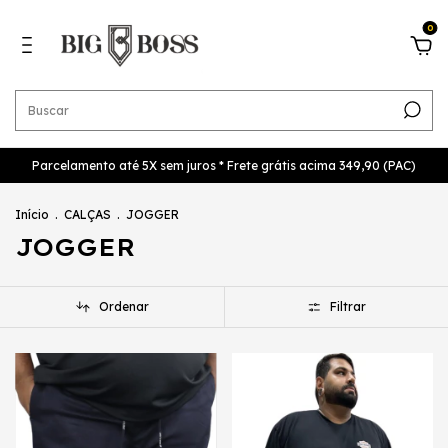
0
Parcelamento até 5X sem juros * Frete grátis acima 349,90 (PAC)
Início
.
CALÇAS
.
JOGGER
JOGGER
Ordenar
Filtrar