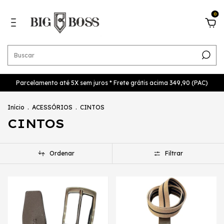
0
Parcelamento até 5X sem juros * Frete grátis acima 349,90 (PAC)
Início
.
ACESSÓRIOS
.
CINTOS
CINTOS
Ordenar
Filtrar